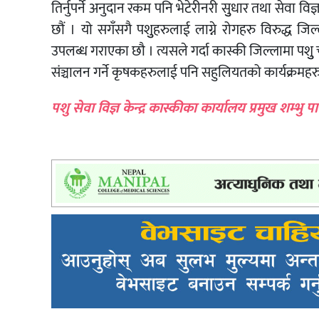
तिर्नुपर्ने अनुदान रकम पनि भेटेरीनरी सुुधार तथा सेवा विज्ञ
छौं । यो सगँसगै पशुुहरुलाई लाग्ने रोगहरु विरुद्ध 
उपलब्ध गराएका छौ । त्यसले गर्दा कास्की जिल्लामा पशुु 
संञ्चालन गर्ने कृषकहरुलाई पनि सहुलियतको कार्यक्रमहरु
पशु सेवा विज्ञ केन्द्र कास्कीका कार्यालय प्रमुख शम्भ