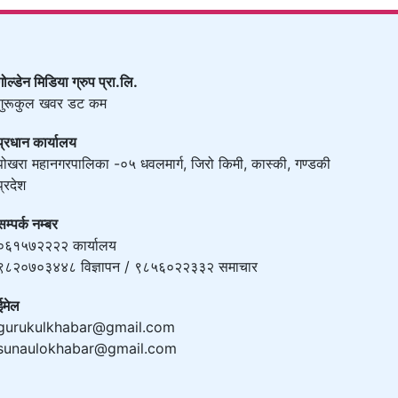
गोल्डेन मिडिया ग्रुप प्रा.लि.
गुरूकुल खवर डट कम
प्रधान कार्यालय
पोखरा महानगरपालिका -०५ धवलमार्ग, जिरो किमी, कास्की, गण्डकी
प्रदेश
सम्पर्क नम्बर
०६१५७२२२२ कार्यालय
९८२०७०३४४८ विज्ञापन / ९८५६०२२३३२ समाचार
ईमेल
gurukulkhabar@gmail.com
sunaulokhabar@gmail.com