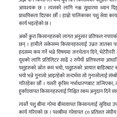
अझै पनि किसानले कम दूध दिने किसिमका पशुहरु पालन ग
आवश्यक छ । त्यसको लागि नश्ल सुुधारमा ध्यान दिइरह
प्राथमिकता दिएका छौँ । हाम्रो पालिकाका पशुु सेवा कार्या
कार्य भइरहेको छ ।
अर्को कुुरा किसानहरुको लागत अनुुसार प्रतिफल नपाएको
छन् । हामीले सकेसम्म किसानहरुलाई उन्नत जातका पशु
हदसम्म कम गर्ने भन्ने विषयमा जनचेतान दिने, भेटेरीनरी 
दूधको लागि प्रतिलिटर साढें २ रुपैयाँ प्रतिफलमा आधारित
पशुहरुको स्रोत कम भयो, पशुुहरुको आयात बाहिरबाट बढी 
भयो भन्ने गुुनासो आइरहेको सन्दर्भमा सो गुनासोलाई संम्बो
गरिरहेका छौं । यसरी कृत्रिम गर्भाधारणबाट जन्मिएका, 
हुर्काएवापत किसानहरुलाई निश्चित रकम अनुदान दिने व्
त्यस्तै पशुु बीमा गरेमा बीमावापत किसानलाई सुविधा उप
कार्य गरिएको छ । पशबीमा गरेवापत ८० प्रतिशत संघी