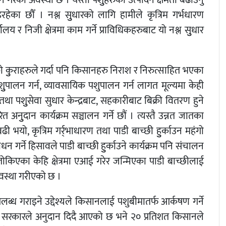
रेको अवस्था छ । यस्ता पशुुहरुको उत्पादन क्षमता बढाउनु
ेका छौँ । नश्ल सुुधारको लागि हामीले कृत्रिम गर्भधारण
लय र निजी क्षेत्रमा काम गर्ने प्राविधिकहरुबाट यो नश्ल सुुधार
 कुुराहरुले गर्दा पनि किसानहरु निराश र निरुत्साहित भएका
ुपालन गर्न, व्यावसायिक पशुपालन गर्न लागत मूल्यमा केही
तथा पशुुसेवा सुधार केन्द्रबाट, सहकारीबाट बिक्री वितरण हुने
 अनुुदान कार्यक्रम सञ्चालन गर्ने छौं । त्यस्तै उन्नत जातका
भयो, कृत्रिम गर्र्भाधारण तथा पाडी बाच्छी हुुर्काउन महंगो
धन गर्ने हिसावले पाडी बाच्छी हुुर्काउने कार्यक्रम पनि संचालन
तोकिएका केहि क्षेत्रमा एआई गरेर जन्मिएका पाडी बाच्छीलाई
यवस्था गरीएको छ ।
लब्ध गराइने उद्देश्यले किसानलाई पशुबीमातर्फ आर्कषण गर्ने
य सरकारले अनुदान दिदै आएको छ भने २० प्रतिशत किसानले