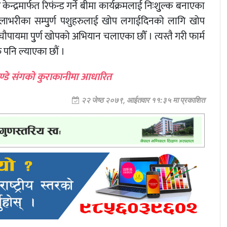
 केन्द्रमार्फत रिफंन्ड गर्ने बीमा कार्यक्रमलाई निःशुुल्क बनाएका
जिल्लाभरीका सम्पुुर्ण पशुहरुलाई खोप लगाईदिनको लागि खोप
चौपायमा पुुर्ण खोपको अभियान चलाएका छौँ । त्यस्तै गरी फार्म
 पनि ल्याएका छौं ।
ु पाण्डे संगको कुराकानीमा आधारित
२२ जेष्ठ २०७९, आईतवार ११:३५ मा प्रकाशित