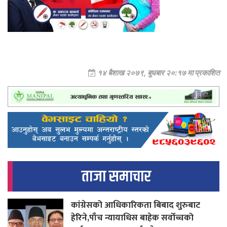
१४ बैशाख २०७९, बुधबार २०:१७ मा प्रकाशित
ताजा समाचार
कांग्रेसको आधिकारिकता बिबाद शुरुबाट
हेरिने,पाँच न्यायाधिस बाहेक सर्वोच्चको