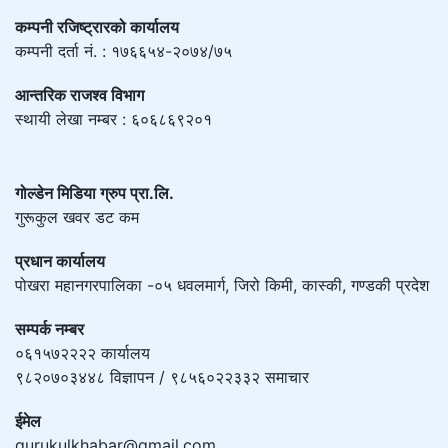
कम्पनी रजिष्ट्रारको कार्यालय
कम्पनी दर्ता नं. : १७६६५४-२०७४/७५
आन्तरिक राजश्व विभाग
स्थायी लेखा नम्बर : ६०६८६९२०१
गोल्डेन मिडिया ग्रुप प्रा.लि.
गुरूकुल खवर डट कम
प्रधान कार्यालय
पोखरा महानगरपालिका -०५ धवलमार्ग, जिरो किमी, कास्की, गण्डकी प्रदेश
सम्पर्क नम्बर
०६१५७२२२२ कार्यालय
९८२०७०३४४८ विज्ञापन / ९८५६०२२३३२ समाचार
ईमेल
gurukulkhabar@gmail.com