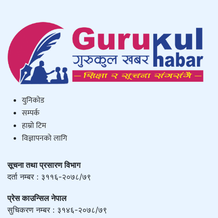
युनिकाेड
सम्पर्क
हाम्राे टिम
विज्ञापनको लागि
सूचना तथा प्रसारण विभाग
दर्ता नम्बर : ३११६-२०७८/७९
प्रेस काउन्सिल नेपाल
सुचिकरण नम्बर : ३१४६-२०७८/७९