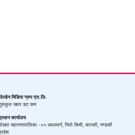
गोल्डेन मिडिया ग्रुप प्रा.लि.
गुरूकुल खवर डट कम
प्रधान कार्यालय
पोखरा महानगरपालिका -०५ धवलमार्ग, जिरो किमी, कास्की, गण्डकी
प्रदेश