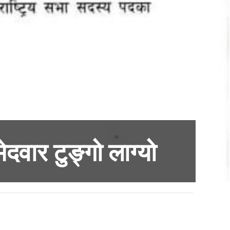
ेदवार टुङ्गो लाग्यो