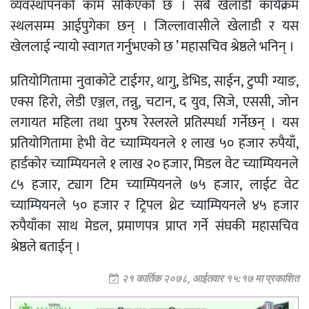
व्यवस्थापनको काम सकिएको छ । सबै खेलाडी कार्यक्रम
स्थलसम्म आईपुगेका छन् । जिल्लावासीले खेलाडी र यस
खेललाई न्यायो स्वागत गर्नुभएको छ ’ महासचिव श्रेष्ठले भनिन् ।
प्रतियोगितामा नुवाकोटे टाईगर, थागु, डेभिड, साईन, टुप्पी ग्याङ,
एक्स हिरो, लेडी एञ्जल, तन्नु, चटान, द युव, सिजे, एससी, जोन
लगायत महिला तथा पुरुष रेस्लरले प्रतिस्पर्धा गर्नेछन् । यस
प्रतियोगितामा हेभी वेट च्याम्पियनले १ लाख ५० हजार रुपैयाँ,
हार्डकोर च्याम्पियनले १ लाख २० हजार, मिडल वेट च्याम्पियनले
८५ हजार, ट्याग टिम च्याम्पियनले ७५ हजार, लाईट वेट
च्याम्पियनले ५० हजार र ट्रिपल थ्रेट च्याम्पियनले ४५ हजार
रुपैयाँका साथ मेडल, प्रमाणपत्र प्राप्त गर्ने संघकी महासचिव
श्रेष्ठले बताईन् ।
२१ कार्तिक २०७८, आईतवार १५:१७ मा प्रकाशित