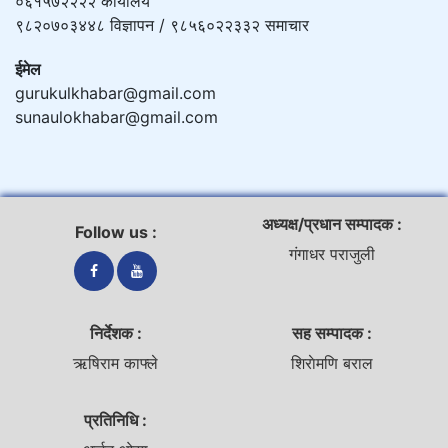
०६१५७२२२२ कार्यालय
९८२०७०३४४८ विज्ञापन / ९८५६०२२३३२ समाचार
ईमेल
gurukulkhabar@gmail.com
sunaulokhabar@gmail.com
अध्यक्ष/प्रधान सम्पादक :
Follow us :
गंगाधर पराजुली
निर्देशक :
सह सम्पादक :
ऋषिराम काफ्ले
शिराेमणि बराल
प्रतिनिधि :