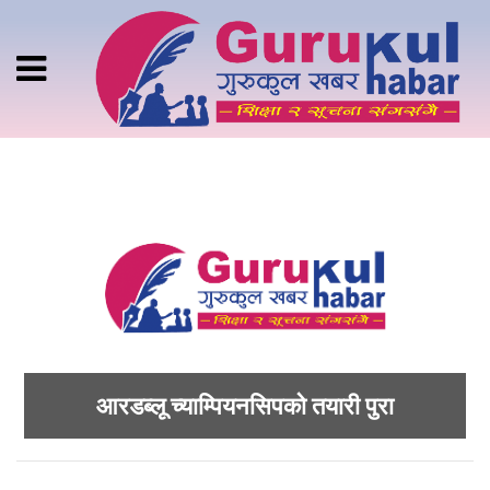
आरडब्लू च्याम्पियनसिपको तयारी पुरा