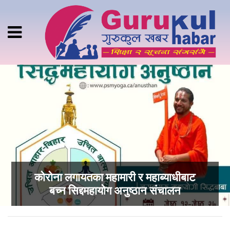
कोरोना लगायतका महामारी र महाब्याधीबाट
बच्न सिद्दमहायोग अनुष्ठान संचालन