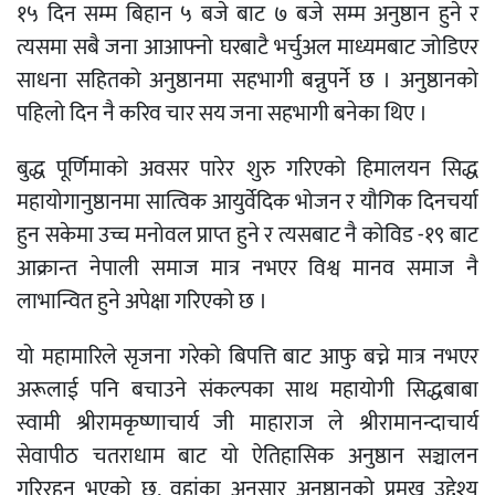
१५ दिन सम्म बिहान ५ बजे बाट ७ बजे सम्म अनुष्ठान हुने र
त्यसमा सबै जना आआफ्नो घरबाटै भर्चुअल माध्यमबाट जोडिएर
साधना सहितको अनुष्ठानमा सहभागी बन्नुपर्ने छ । अनुष्ठानको
पहिलो दिन नै करिव चार सय जना सहभागी बनेका थिए ।
बुद्ध पूर्णिमाको अवसर पारेर शुरु गरिएको हिमालयन सिद्ध
महायोगानुष्ठानमा सात्विक आयुर्वेदिक भोजन र यौगिक दिनचर्या
हुन सकेमा उच्च मनोवल प्राप्त हुने र त्यसबाट नै कोविड -१९ बाट
आक्रान्त नेपाली समाज मात्र नभएर विश्व मानव समाज नै
लाभान्वित हुने अपेक्षा गरिएको छ ।
यो महामारिले सृजना गरेको बिपत्ति बाट आफु बच्ने मात्र नभएर
अरूलाई पनि बचाउने संकल्पका साथ महायोगी सिद्धबाबा
स्वामी श्रीरामकृष्णाचार्य जी माहाराज ले श्रीरामानन्दाचार्य
सेवापीठ चतराधाम बाट यो ऐतिहासिक अनुष्ठान सञ्चालन
गरिरहनु भएको छ, वहांका अनुसार अनुष्ठानको प्रमुख उद्देश्य