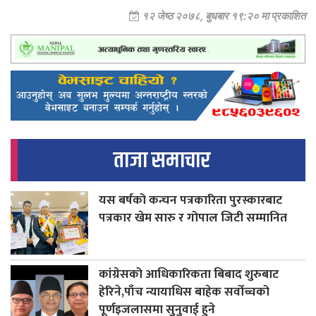
१२ जेष्ठ २०७८, बुधबार १९:२० मा प्रकाशित
ताजा समाचार
यस बर्षको कन्चन पत्रकारिता पुरस्कारबाट
पत्रकार खेम सारु र गोपाल जिटी सम्मानित
कांग्रेसको आधिकारिकता बिबाद शुरुबाट
हेरिने,पाँच न्यायाधिस बाहेक सर्वोच्चको
पूर्णइजलासमा सुनुवाई हुने