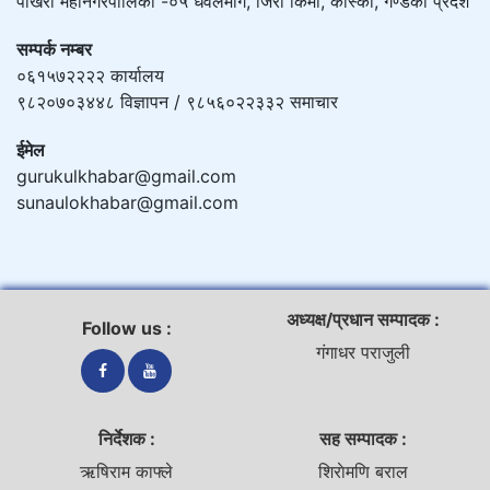
पोखरा महानगरपालिका -०५ धवलमार्ग, जिरो किमी, कास्की, गण्डकी प्रदेश
सम्पर्क नम्बर
०६१५७२२२२ कार्यालय
९८२०७०३४४८ विज्ञापन / ९८५६०२२३३२ समाचार
ईमेल
gurukulkhabar@gmail.com
sunaulokhabar@gmail.com
अध्यक्ष/प्रधान सम्पादक :
Follow us :
गंगाधर पराजुली
निर्देशक :
सह सम्पादक :
ऋषिराम काफ्ले
शिराेमणि बराल