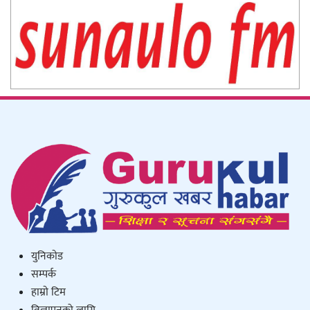
युनिकाेड
सम्पर्क
हाम्राे टिम