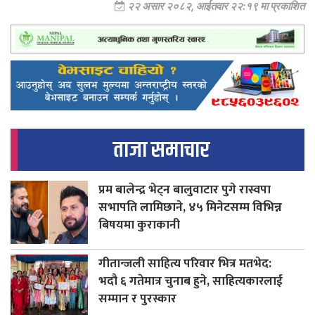
२२ असार २०८२, आईतवार २२:१९ मा प्रकाशित
ताजा समाचार
प्रम बालेन्द्र भेट्न बालुवाटार पुगे रास्वपा
सभापति लामिछाने, ४५ मिनेटसम्म विभिन्न
बिषयमा कुराकानी
गीतान्जली साहित्य परिवार भित्र मतभेद:
भदौ ६ गतेमात्र चुनाब हुने, साहित्यकारलाई
सम्मान र पुरस्कार