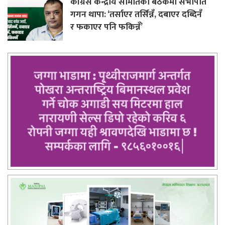
कांग्रेस केन्द्रीय समितिको बैठकमा सभापति
गगन थापा: ‘तर्साएर तर्सिन्नँ, दबाएर दब्दिनँ
र फकाएर पनि फकिन्नँ’