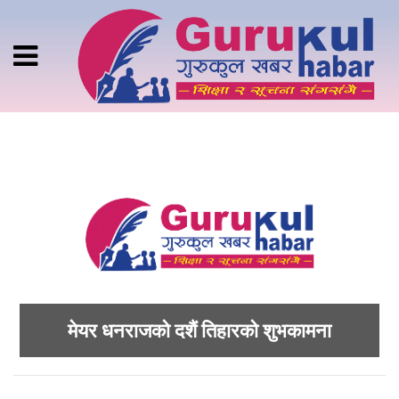
मेयर धनराजको दशैं तिहारको शुभकामना