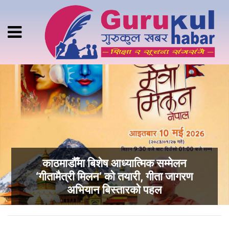
काठमाडौँमा बिशेष आध्यात्मिक सम्मेलन
‘गीतामैत्री मिलन’ को तयारी, गीता जागरण
अभियान बिस्तारको पहल