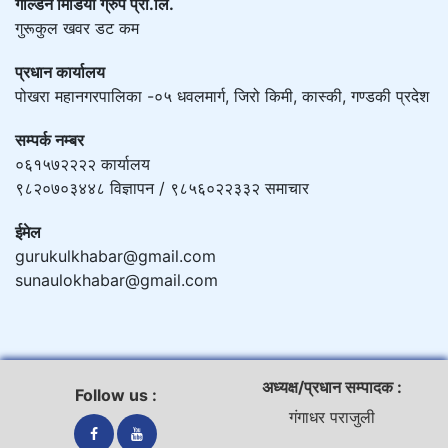
गोल्डेन मिडिया ग्रुप प्रा.लि.
गुरूकुल खवर डट कम
प्रधान कार्यालय
पोखरा महानगरपालिका -०५ धवलमार्ग, जिरो किमी, कास्की, गण्डकी प्रदेश
सम्पर्क नम्बर
०६१५७२२२२ कार्यालय
९८२०७०३४४८ विज्ञापन / ९८५६०२२३३२ समाचार
ईमेल
gurukulkhabar@gmail.com
sunaulokhabar@gmail.com
अध्यक्ष/प्रधान सम्पादक :
Follow us :
गंगाधर पराजुली