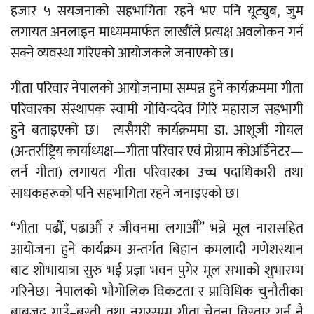
हजार ५ सयजनाको सहभागिता रहने भए पनि यूट्युब, जुम
लगायत अनलाइन माध्यममार्फत लाखौँले प्रत्यक्ष अवलोकन गर्न
सक्ने व्यवस्था गरिएको आयोजकले जनाएको छ।
गीता परिवार नेपालको आयोजनामा सम्पन्न हुने कार्यक्रममा गीता
परिवारका संस्थापक स्वामी गोविन्ददेव गिरि महाराज सहभागी
हुने बताइएको छ। त्यसैगरी कार्यक्रममा डा. आशूजी गोयल
(अन्तर्राष्ट्रिय कार्याध्यक्ष—गीता परिवार एवं प्रोग्राम कोअर्डिनेटर—
लर्न गीता) लगायत गीता परिवारका उच्च पदाधिकारी तथा
साधकहरूको पनि सहभागिता रहने जनाइएको छ।
“गीता पढौँ, पढाऔँ र जीवनमा लगाऔँ” भन्ने मूल नारासहित
आयोजना हुने कार्यक्रम अन्तर्गत बिहान कमलादी गणेशस्थान
बाट शोभायात्रा सुरु भई प्रज्ञा भवन पुगेर मूल सभाको शुभारम्भ
गरिनेछ। नेपालको भौगोलिक विकटता र प्राविधिक चुनौतीका
बाबजुद गाउँ–बस्ती तथा नगरसम्म गीता चेतना विस्तार गर्नु नै