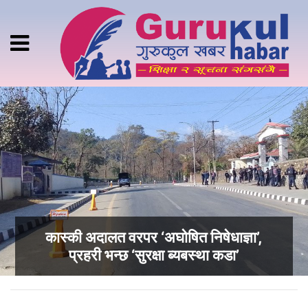
कास्की अदालत वरपर ‘अघोषित निषेधाज्ञा’,
प्रहरी भन्छ ‘सुरक्षा ब्यबस्था कडा’