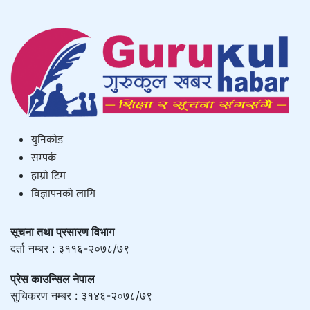
युनिकाेड
सम्पर्क
हाम्राे टिम
विज्ञापनको लागि
सूचना तथा प्रसारण विभाग
दर्ता नम्बर : ३११६-२०७८/७९
प्रेस काउन्सिल नेपाल
सुचिकरण नम्बर : ३१४६-२०७८/७९