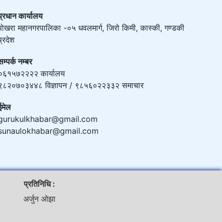
प्रधान कार्यालय
पोखरा महानगरपालिका -०५ धवलमार्ग, जिरो किमी, कास्की, गण्डकी
प्रदेश
सम्पर्क नम्बर
०६१५७२२२२ कार्यालय
९८२०७०३४४८ विज्ञापन / ९८५६०२२३३२ समाचार
ईमेल
gurukulkhabar@gmail.com
sunaulokhabar@gmail.com
प्रतिनिधि :
अर्जुन ओझा