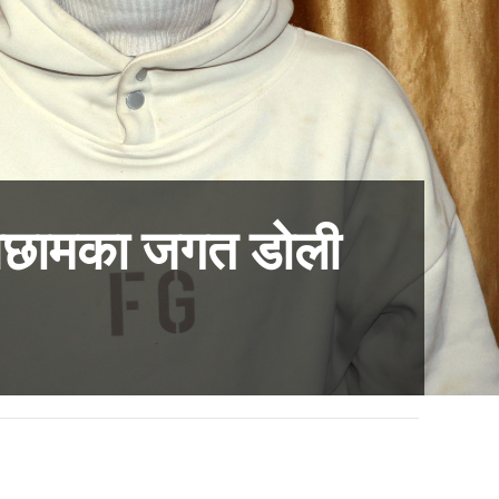
 अछामका जगत डोली