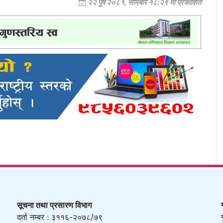
२२ पुष २०८१, सोमबार १८:२९ मा प्रकाशित
सूचना तथा प्रसारण विभाग
दर्ता नम्बर : ३११६-२०७८/७९