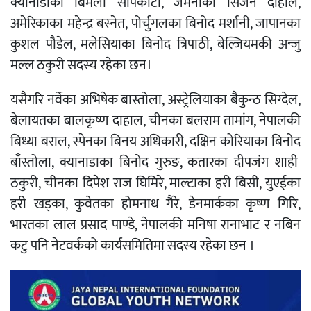
क्यानाडाकी बिमला सापकोटा, जर्मनीका सिजन दाहाल,
अमेरिकाका महेन्द्र बस्नेत, पोर्चुगलका बिनोद मर्शानी, जापानका
कुशल पौडेल, मलेसियाका बिनोद त्रिपाठी, बेल्जियमकी अन्जु
मल्ल ठकुरी सदस्य रहेका छन।
यसैगरि नर्वेका अभिषेक बास्तोला, अस्ट्रेलियाका बैकुन्ठ सिग्देल,
बेलायतका बालकृष्ण दाहाल, चीनका बलराम तामांग, नेपालकी
बिध्या बराल, स्पेनका बिनय अधिकारी, दक्षिन कोरियाका बिनोद
बाँस्तोला, क्यानाडाका बिनोद गुरुङ, कतारका दीपजंग शाही
ठकुरी, चीनका दिपेश राज घिमिरे, माल्टाका हरी बिसी, युएईका
हरी खड्का, कुवेतका होमनाथ गैरे, डेनमार्कका कृष्ण गिरि,
भारतका लाल प्रसाद पाण्डे, नेपालकी मनिषा रानाभाट र नबिन
कटु पनि नेटवर्कको कार्यसमितिमा सदस्य रहेका छन ।