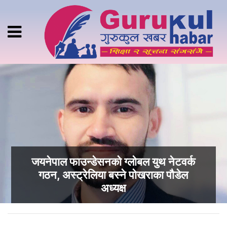
जयनेपाल फाउन्डेसनको ग्लोबल युथ नेटवर्क
गठन, अस्ट्रेलिया बस्ने पोखराका पौडेल
अध्यक्ष