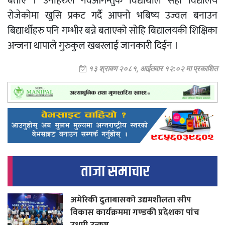
बताए । उनीहरुले नवआगन्तुक विद्यार्थीले सही विद्यालय
रोजेकोमा खुसि प्रकट गर्दै आफ्नो भबिष्य उज्वल बनाउन
बिद्यार्थीहरु पनि गम्भीर बन्ने बताएको सोहि बिद्यालयकी शिक्षिका
अन्जना थापाले गुरुकुल खबरलाई जानकारी दिईन ।
१३ श्रावण २०८१, आईतवार १२:०२ मा प्रकाशित
ताजा समाचार
अमेरिकी दुताबासको उद्यमशीलता सीप
विकास कार्यक्रममा गण्डकी प्रदेशका पांच
उधमी उत्कृष्ट