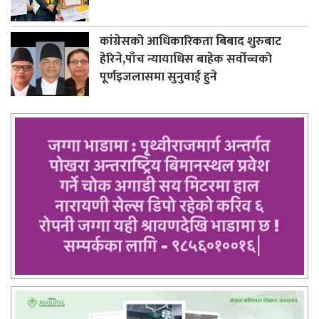
कांग्रेसको आधिकारिकता बिबाद शुरुबाट
हेरिने,पाँच न्यायाधिस बाहेक सर्वोच्चको
पूर्णइजलासमा सुनुवाई हुने