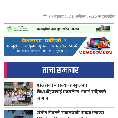
१२ श्रावण २०८१, शनिबार ००:३७ मा प्रकाशित
ताजा समाचार
पोखराको मदरल्याण्ड स्कुलका
बिधार्थीहरुलाई एक्सलेन्स अवार्ड सहितको
सम्मान
संगीत रोयल्टी संकलनको नाममा एफएम