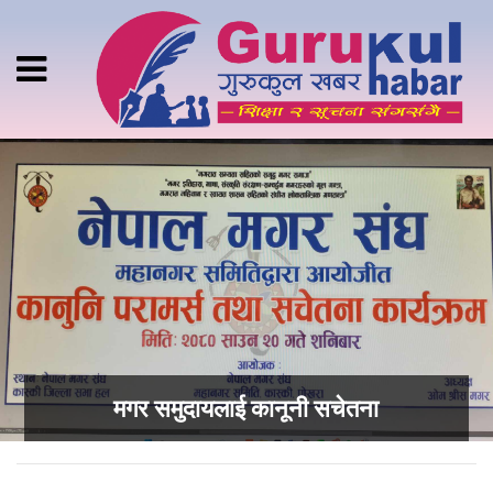
मगर समुदायलाई कानूनी सचेतना