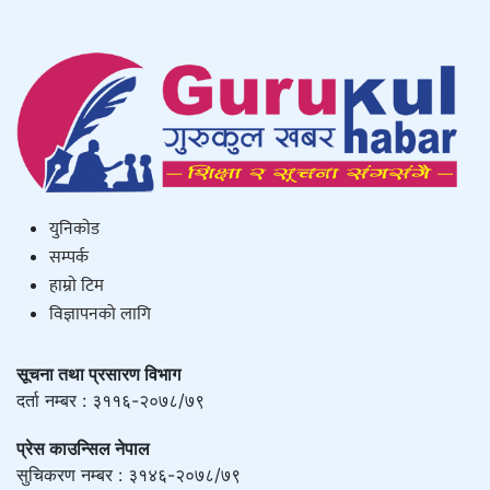
युनिकाेड
सम्पर्क
हाम्राे टिम
विज्ञापनको लागि
सूचना तथा प्रसारण विभाग
दर्ता नम्बर : ३११६-२०७८/७९
प्रेस काउन्सिल नेपाल
सुचिकरण नम्बर : ३१४६-२०७८/७९