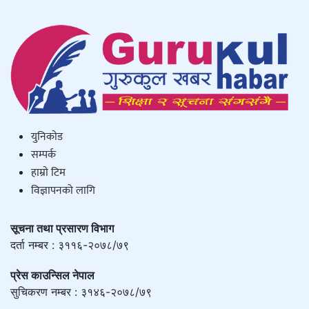
युनिकाेड
सम्पर्क
हाम्राे टिम
विज्ञापनको लागि
सूचना तथा प्रसारण विभाग
दर्ता नम्बर : ३११६-२०७८/७९
प्रेस काउन्सिल नेपाल
सुचिकरण नम्बर : ३१४६-२०७८/७९