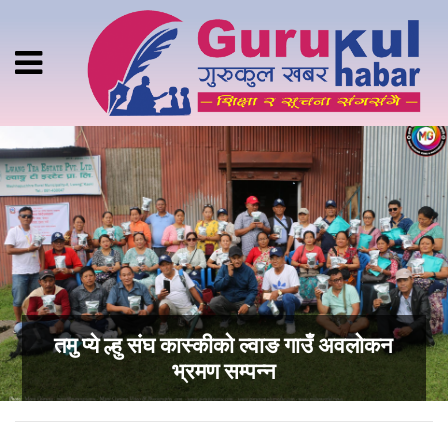
तमु प्ये ल्हु संघ कास्कीको ल्वाङ गाउँ अवलोकन
भ्रमण सम्पन्न