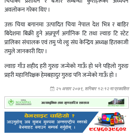
चियाको प्रशोधन र बजार सम्बन्धी कुराहरूको अध्ययन
अवलोकन गरेका थिए ।
उक्त चिया बगानमा उत्पादित चिया नेपाल देश भित्र र बाहिर
बिदेशमा बिक्री हुने अन्नपूर्ण अर्गानिक टि तथा ल्वाङ टि स्टेट
प्रालिका संचालक एवं तमु प्ये ल्हु संघ केन्द्रिय अध्यक्ष हितकाजी
तमुले जानकारी दिए ।
ल्वाङ गाँउ शहीद हरी गुरुङ जन्मेको गाऊँ हो भने पहिलो गुरुङ
प्रहरी महानिरिक्षक हेमबहादुर गुरुङ पनि जन्मेको गाऊँ हो ।
२५ असार २०७९, शनिबार १२:१२ मा प्रकाशित