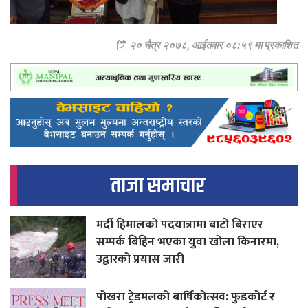
२० चैत्र २०७८, आईतवार ०८:५९ मा प्रकाशित
ताजा समाचार
मर्दी हिमालको पदयात्रामा बाटो बिराएर
सम्पर्क बिहिन भएका युवा खोला किनारमा,
उद्वारको प्रयास जारी
पोखरा ट्रेडमलको बार्षिकोत्सव: फुडकोर्ट र