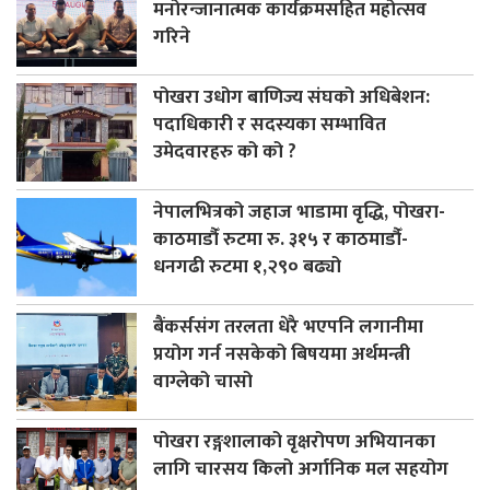
मनोरन्जानात्मक कार्यक्रमसहित महोत्सव
गरिने
पोखरा उधोग बाणिज्य संघको अधिबेशन:
पदाधिकारी र सदस्यका सम्भावित
उमेदवारहरु को को ?
नेपालभित्रको जहाज भाडामा वृद्धि, पोखरा-
काठमाडौँ रुटमा रु. ३१५ र काठमाडौँ-
धनगढी रुटमा १,२९० बढ्यो
बैंकर्ससंग तरलता धेरै भएपनि लगानीमा
प्रयोग गर्न नसकेको बिषयमा अर्थमन्त्री
वाग्लेको चासो
पोखरा रङ्गशालाको वृक्षरोपण अभियानका
लागि चारसय किलो अर्गानिक मल सहयोग