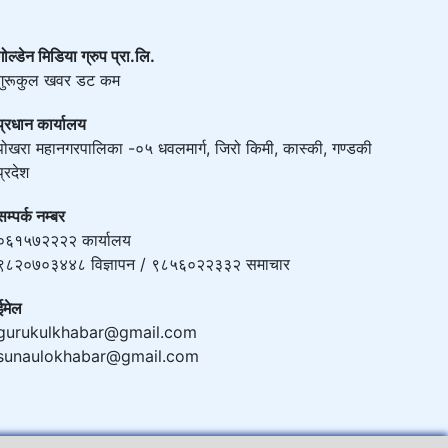
गोल्डेन मिडिया ग्रुप प्रा.लि.
गुरूकुल खवर डट कम
प्रधान कार्यालय
पोखरा महानगरपालिका -०५ धवलमार्ग, जिरो किमी, कास्की, गण्डकी
प्रदेश
सम्पर्क नम्बर
०६१५७२२२२ कार्यालय
९८२०७०३४४८ विज्ञापन / ९८५६०२२३३२ समाचार
ईमेल
gurukulkhabar@gmail.com
sunaulokhabar@gmail.com