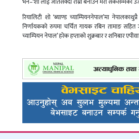
भने–‘शो लाई जतिसक्दो राम्रो बनाउन मेरो सकेसम्मको उर्
रियालिटी शो ‘ब्याण्ड च्याम्पियननेपाल’मा नेपालकाथुप
निर्णायकको रुपमा चर्चित गायक रबिन तामाङ सहित ज्यो
च्याम्पियन नेपाल’ हरेक हप्ताको शुक्रबार र शनिबार एपी