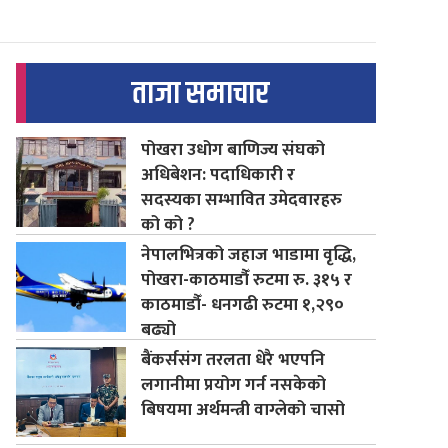
ताजा समाचार
पोखरा उधोग बाणिज्य संघको
अधिबेशन: पदाधिकारी र
सदस्यका सम्भावित उमेदवारहरु
को को ?
नेपालभित्रको जहाज भाडामा वृद्धि,
पोखरा-काठमाडौँ रुटमा रु. ३१५ र
काठमाडौँ- धनगढी रुटमा १,२९०
बढ्यो
बैंकर्ससंग तरलता धेरै भएपनि
लगानीमा प्रयोग गर्न नसकेको
बिषयमा अर्थमन्त्री वाग्लेको चासो