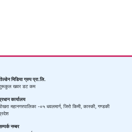
गोल्डेन मिडिया ग्रुप प्रा.लि.
गुरूकुल खवर डट कम
प्रधान कार्यालय
पोखरा महानगरपालिका -०५ धवलमार्ग, जिरो किमी, कास्की, गण्डकी
प्रदेश
सम्पर्क नम्बर