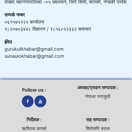
पोखरा महानगरपालिका -०५ धवलमार्ग, जिरो किमी, कास्की, गण्डकी प्रदेश
सम्पर्क नम्बर
०६१५७२२२२ कार्यालय
९८२०७०३४४८ विज्ञापन / ९८५६०२२३३२ समाचार
ईमेल
gurukulkhabar@gmail.com
sunaulokhabar@gmail.com
अध्यक्ष/प्रधान सम्पादक :
Follow us :
गंगाधर पराजुली
निर्देशक :
सह सम्पादक :
ऋषिराम काफ्ले
शिराेमणि बराल