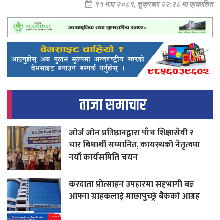
११ माघ २०८१, शुक्रबार २२:२८ मा प्रकाशित
ताजा समाचार
जोर्ज जोन प्रतिष्ठानद्वारा पाँच शिक्षासेवी र
चार बिधार्थी सम्मानित, कायस्थको नेतृत्वमा
नयाँ कार्यसमिति चयन
करदाता प्रोत्साहन उपहारमा सहभागी बन्न
आंफ्ना ग्राहकलाई माछापुच्छ्रे बैंकको आग्रह