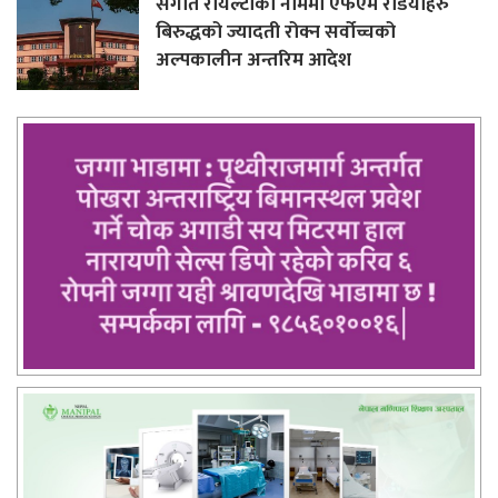
संगीत रोयल्टीको नाममा एफएम रेडियोहरु
बिरुद्धको ज्यादती रोक्न सर्वोच्चको
अल्पकालीन अन्तरिम आदेश