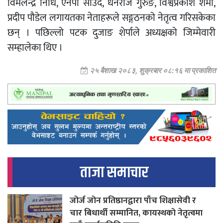
विमलेन्द्र निधि, एनपी साउद, धनराज गुरुङ, विश्वप्रकाश शर्मा,
प्रदीप पौडेल लगायतका नेताहरूले सङ्गठनको नेतृत्व गरिसकेका
छन् । पछिल्लो पटक दुजाङ शेर्पाले अध्यक्षको जिम्मेवारी
सम्हालेका थिए ।
२५ बैशाख २०८३, शुक्रबार ०८:१६ मा प्रकाशित
ताजा समाचार
जोर्ज जोन प्रतिष्ठानद्वारा पाँच शिक्षासेवी र
चार बिधार्थी सम्मानित, कायस्थको नेतृत्वमा