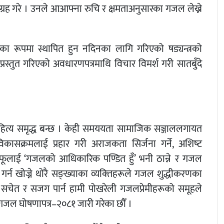
रह गरे । उनले आआफ्ना रुचि र क्षमताअनुसारका गजल लेख्ने
 रूपमा स्थापित हुन नदिनका लागि गरिएको षड्यन्त्रको
्रस्तुत गरिएको अवधारणपत्रमाथि विचार विमर्श गरी सातबुँदे
ाहित्य समृद्ध बन्छ । केही समययता सामाजिक सञ्जाललगायत
िकासक्रमलाई प्रहार गरी अराजकता सिर्जना गर्ने, अशिष्‍ट
ूलाई ‘गजलको आधिकारिक पण्डित हुँ’ भनी ठान्ने र गजल
गर्न खोज्ने थोरै सङ्ख्याका व्यक्‍तिहरूले गजल शुद्धीकरणका
सचेत र सजग पार्न हामी पोखरेली गजलप्रेमीहरूको समूहले
यो गजल घोषणापत्र–२०८१ जारी गरेका छौँ ।