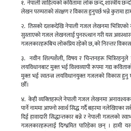
१. नेपाली साहित्यको कवितामा लोक छन्द, शास्‍त्रीय छन
लेखन परम्पराको संरक्षण र विकास हुनुपर्छ भन्ने कुरामा हामी
२. तिसको दशकदेखि नेपाली गजल लेखनमा भित्रिएको स्
सुस्ताएको गजल लेखनलाई पुनरुत्थान गरी यस अवस्थासम्
गजलकारहरूबिच लोकप्रिय रहेको छ, को निरन्तर विकास हुनुप
३. नवीन शिल्पशैली, विषय र चिन्तनहरू भित्रिरहनुले स
लयविधानबाट मुक्‍त भई विश्‍वव्यापी रूपमा गद्य कवित
मुक्‍त भई स्वतन्त्र लयविधानयुक्‍त गजलको विकास हुनु एक
छौँ।
४. केही व्यक्‍तिहरूले नेपाली गजल लेखनमा अनावश्यक 
पार्ने नाममा आफ्नो स्वार्थ सिद्ध गर्दै बहरमा नलेखिएक
दिई हावादारी सिद्धान्तकार बन्ने र नेपाली गजलको स्
गजलकारहरूलाई दिग्भ्रमित पारिहेका छन् । हामी यसको 