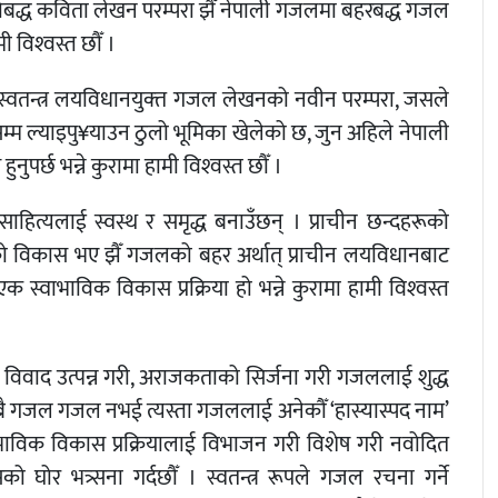
्दोबद्ध कविता लेखन परम्परा झैँ नेपाली गजलमा बहरबद्ध गजल
 विश्‍वस्त छौँ ।
वतन्त्र लयविधानयुक्‍त गजल लेखनको नवीन परम्परा, जसले
म ल्याइपु¥याउन ठुलो भूमिका खेलेको छ, जुन अहिले नेपाली
र्छ भन्ने कुरामा हामी विश्‍वस्त छौँ ।
ाहित्यलाई स्वस्थ र समृद्ध बनाउँछन् । प्राचीन छन्दहरूको
ाको विकास भए झैँ गजलको बहर अर्थात् प्राचीन लयविधानबाट
 स्वाभाविक विकास प्रक्रिया हो भन्ने कुरामा हामी विश्‍वस्त
विवाद उत्पन्न गरी, अराजकताको सिर्जना गरी गजललाई शुद्ध
ा सबै गजल गजल नभई त्यस्ता गजललाई अनेकौँ ‘हास्यास्पद नाम’
वाभाविक विकास प्रक्रियालाई विभाजन गरी विशेष गरी नवोदित
घोर भत्र्सना गर्दछौँ । स्वतन्त्र रूपले गजल रचना गर्ने