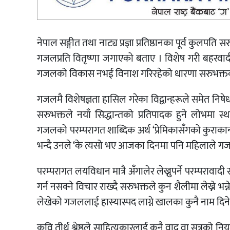
नेपाल सङ्गीत तथा नाट्य प्रज्ञा प्रतिष्ठानका पूर्व कु
गजलप्रति वितृष्णा जगाएको बताए । विशेष गरी बहरवादीहर
गजलको विकास नभई विनाश गरिरहेको धारणा सरुभक्तक
गजलमै विशेषज्ञता हासिल गरेका विद्वान्हरूले समेत निषेध
सरुभक्तले नयाँ सिद्धान्तको प्रतिपादक हुने लोभमा स
गजलको परम्परागत शाब्दिक अर्थ ‘प्रेमिकासँगको कुराकानी’ 
भन्दै उनले ‘के त्यसो भए आजका दिनमा पनि महिलाले गजल नै न
परम्परागत लयविधान मात्रै अँगालेर लेख्नुपर्ने परम्पर
गर्न नसक्ने विचार राख्दै सरुभक्तले कुन शैलीमा लेख्ने भ
लेखेको गजललाई हास्यास्पद लाग्ने खालका कुनै नाम दिने 
कवि तीर्थ श्रेष्ठले साहित्यकारलाई कुनै वाद वा सूत्रको नियमम