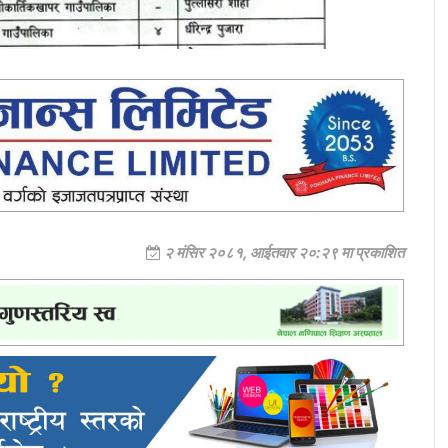
२ मंसिर २०८१, आईतवार २०:२९ मा प्रकाशित