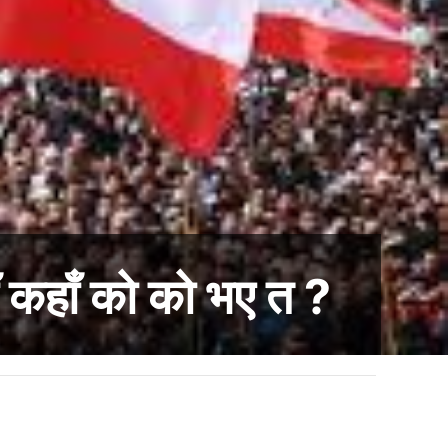
ँ कहाँ को को भए त ?