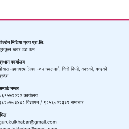
गोल्डेन मिडिया ग्रुप प्रा.लि.
गुरूकुल खवर डट कम
प्रधान कार्यालय
पोखरा महानगरपालिका -०५ धवलमार्ग, जिरो किमी, कास्की, गण्डकी
प्रदेश
सम्पर्क नम्बर
०६१५७२२२२ कार्यालय
९८२०७०३४४८ विज्ञापन / ९८५६०२२३३२ समाचार
ईमेल
gurukulkhabar@gmail.com
sunaulokhabar@gmail.com