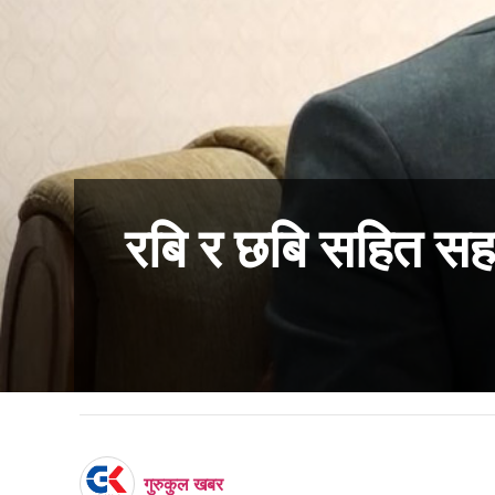
रबि र छबि सहित सह
गुरुकुल खबर