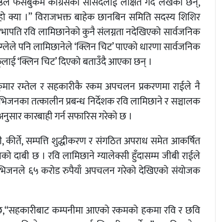
ष्ठले फेसबुकमै कांग्रेसका सांसदलाई लक्षित गर्दैै लेखेका छन्,
 हो क्या ।’’ विराजभक्त बाहेक छानबिन समिति सदस्य शिशिर
ापति रवि लामिछानेको कुनै संलग्नता नदेखिएको सार्वजनिक
वाग्लेले पनि लामिछानेले ‘क्लिन चिट’ पाएको धारणा सार्वजनिक
ूलाई ‘क्लिन चिट’ दिएको बताउँदै आएका छन् ।
ुमार रम्तेल र सहकारीकै रकम अपचलन प्रकरणमा राईले नै
टेलिभिजनका तत्कालीन प्रबन्ध निर्देशक रवि लामिछाने र सञ्चालक
नुसार कारबाही गर्न सफारिस गरेको छ ।
कीर्ते, सम्पत्ति शुद्धीकरण र संगठित अपराध समेत आकर्षित
ो दाबी छ । रवि लामिछाने ग्यालेक्सी हुँदासम्म जीबी राईले
ेलिभिजनले ६५ करोड रुपैयाँ अपचलन गरेको देखिएको संयोजक
छ,‘‘सहकारीबाट कम्पनीमा आएको रकमको हकमा रवि र छवि