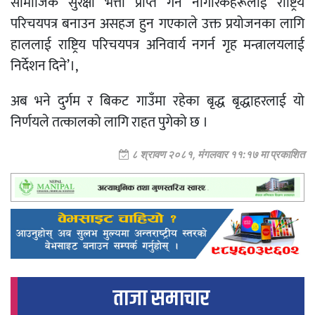
सामाजिक सुरक्षा भत्ता प्राप्त गर्ने नागरिकहरूलाई राष्ट्रिय
परिचयपत्र बनाउन असहज हुन गएकाले उक्त प्रयोजनका लागि
हाललाई राष्ट्रिय परिचयपत्र अनिवार्य नगर्न गृह मन्त्रालयलाई
निर्देशन दिने’।,
अब भने दुर्गम र बिकट गाउँमा रहेका बृद्ध बृद्धाहरलाई यो
निर्णयले तत्कालको लागि राहत पुगेको छ ।
८ श्रावण २०८१, मंगलवार ११:१७ मा प्रकाशित
ताजा समाचार