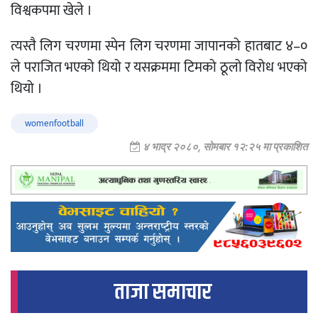
विश्वकपमा खेले ।
त्यस्तै लिग चरणमा स्पेन लिग चरणमा जापानको हातबाट ४–०
ले पराजित भएको थियो र यसक्रममा टिमको ठूलो विरोध भएको
थियो ।
womenfootball
४ भाद्र २०८०, सोमबार १२:२५ मा प्रकाशित
ताजा समाचार