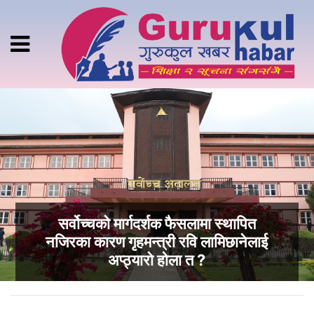
सर्वोच्चको मार्गदर्शक फैसलामा स्थापित
नजिरका कारण गृहमन्त्री रवि लामिछानेलाई
अप्ठ्यारो होला त ?