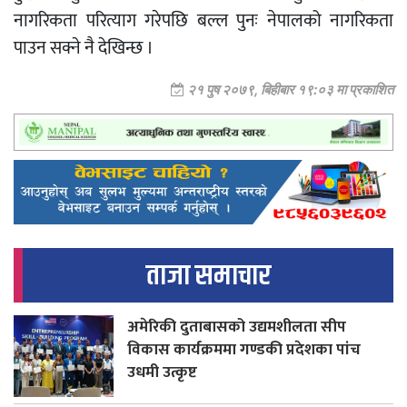
नागरिकता परित्याग गरेपछि बल्ल पुनः नेपालको नागरिकता
पाउन सक्ने नै देखिन्छ ।
२१ पुष २०७९, बिहीबार १९:०३ मा प्रकाशित
ताजा समाचार
अमेरिकी दुताबासको उद्यमशीलता सीप
विकास कार्यक्रममा गण्डकी प्रदेशका पांच
उधमी उत्कृष्ट