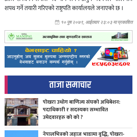
शपथ गर्ने तयारी गरिएको राष्ट्रपति कार्यालयले जनाएको छ ।
१० पुष २०७९, आईतवार २३:०३ मा प्रकाशित
ताजा समाचार
पोखरा उधोग बाणिज्य संघको अधिबेशन:
पदाधिकारी र सदस्यका सम्भावित
उमेदवारहरु को को ?
नेपालभित्रको जहाज भाडामा वृद्धि, पोखरा-