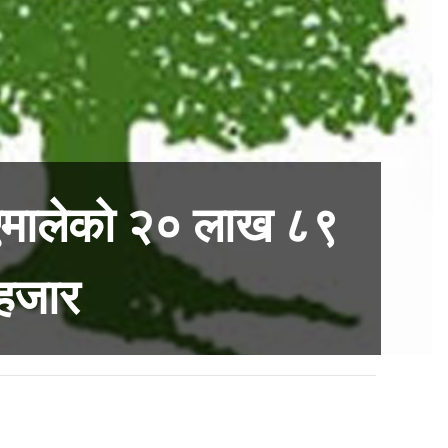
एमालेको २० लाख ८९
 हजार