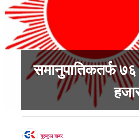
समानुपातिकतर्फ ७
हजार
गुरुकुल खबर