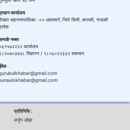
प्रधान कार्यालय
पोखरा महानगरपालिका -०५ धवलमार्ग, जिरो किमी, कास्की, गण्डकी
प्रदेश
सम्पर्क नम्बर
०६१५७२२२२ कार्यालय
९८२०७०३४४८ विज्ञापन / ९८५६०२२३३२ समाचार
ईमेल
gurukulkhabar@gmail.com
sunaulokhabar@gmail.com
प्रतिनिधि :
अर्जुन ओझा