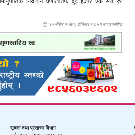
ो समानुपातिक निर्वाचन प्रणालीतर्फ दुई हजार एक सय ९९
१० मंसिर २०७९, शनिबार १९:५१ मा प्रकाशित
सूचना तथा प्रसारण विभाग
दर्ता नम्बर : ३११६-२०७८/७९