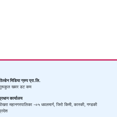
गोल्डेन मिडिया ग्रुप प्रा.लि.
गुरूकुल खवर डट कम
प्रधान कार्यालय
पोखरा महानगरपालिका -०५ धवलमार्ग, जिरो किमी, कास्की, गण्डकी
प्रदेश