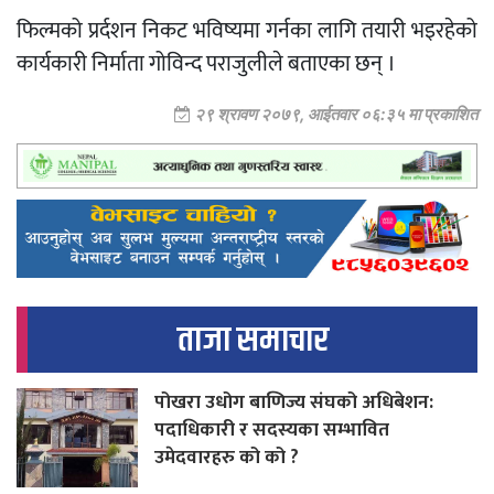
फिल्मको प्रर्दशन निकट भविष्यमा गर्नका लागि तयारी भइरहेको
कार्यकारी निर्माता गोविन्द पराजुलीले बताएका छन् ।
२९ श्रावण २०७९, आईतवार ०६:३५ मा प्रकाशित
ताजा समाचार
पोखरा उधोग बाणिज्य संघको अधिबेशन:
पदाधिकारी र सदस्यका सम्भावित
उमेदवारहरु को को ?