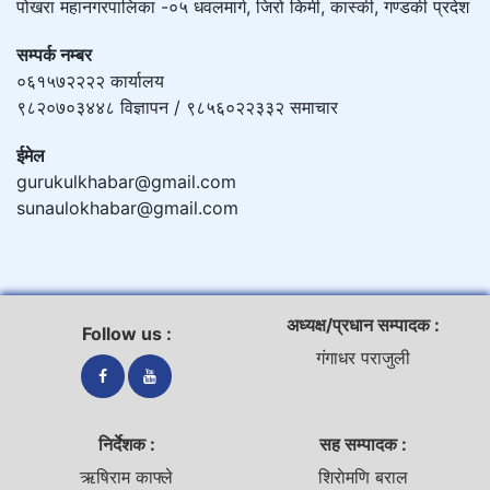
पोखरा महानगरपालिका -०५ धवलमार्ग, जिरो किमी, कास्की, गण्डकी प्रदेश
सम्पर्क नम्बर
०६१५७२२२२ कार्यालय
९८२०७०३४४८ विज्ञापन / ९८५६०२२३३२ समाचार
ईमेल
gurukulkhabar@gmail.com
sunaulokhabar@gmail.com
अध्यक्ष/प्रधान सम्पादक :
Follow us :
गंगाधर पराजुली
निर्देशक :
सह सम्पादक :
ऋषिराम काफ्ले
शिराेमणि बराल